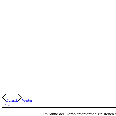
Zurück
Weiter
1
2
3
4
Im Sinne der Komplementärmedizin stehen di