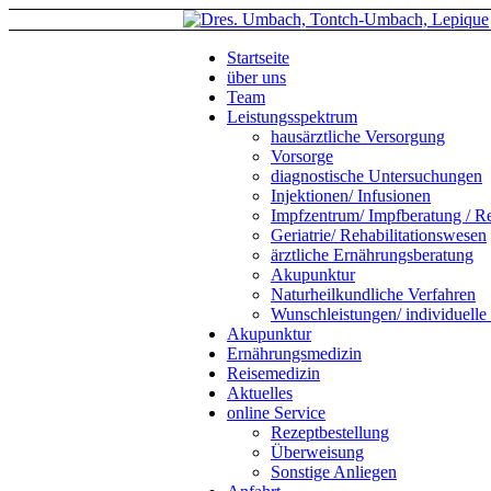
Startseite
über uns
Team
Leistungsspektrum
hausärztliche Versorgung
Vorsorge
diagnostische Untersuchungen
Injektionen/ Infusionen
Impfzentrum/ Impfberatung / R
Geriatrie/ Rehabilitationswesen
ärztliche Ernährungsberatung
Akupunktur
Naturheilkundliche Verfahren
Wunschleistungen/ individuelle
Akupunktur
Ernährungsmedizin
Reisemedizin
Aktuelles
online Service
Rezeptbestellung
Überweisung
Sonstige Anliegen